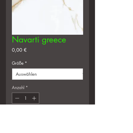
Navarti greece
Preis
0,00 €
Größe
*
Anzahl
*
In den Warenkorb
Sofortkauf