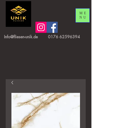
ME
NU
Info@fliesen-unik.de
0176 62596394