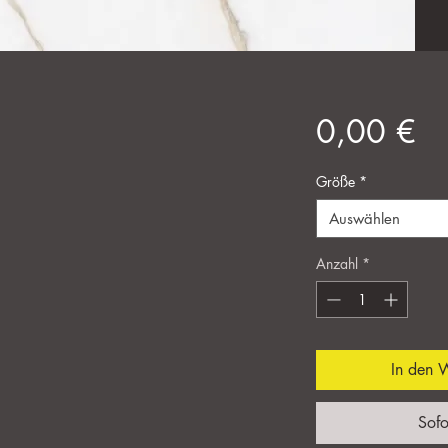
Pr
0,00 €
Größe
*
Auswählen
Anzahl
*
In den 
Sofo