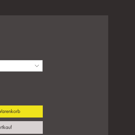
eis
Warenkorb
rtkauf