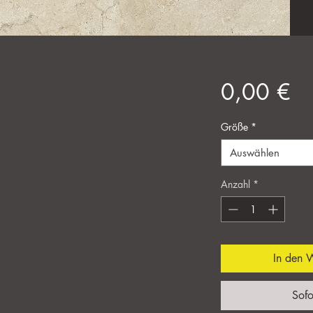
Pr
0,00 €
Größe
*
Auswählen
Anzahl
*
In den 
Sofo