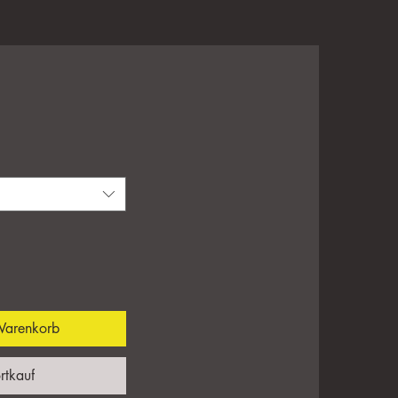
eis
Warenkorb
rtkauf